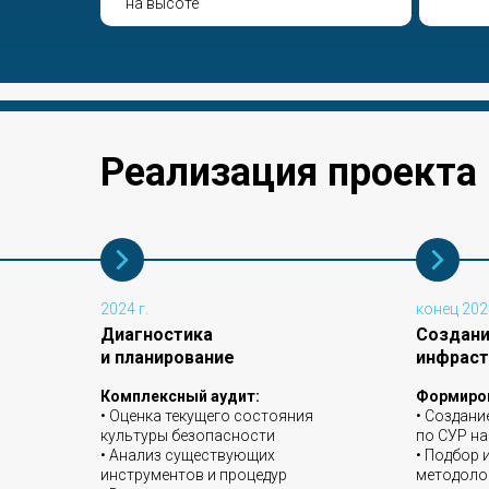
на высоте
Реализация проекта
2024 г.
конец 2024
Диагностика
Создан
и планирование
инфраст
Комплексный аудит:
Формиро
• Оценка текущего состояния
• Создани
культуры безопасности
по СУР на
• Анализ существующих
• Подбор 
инструментов и процедур
методоло