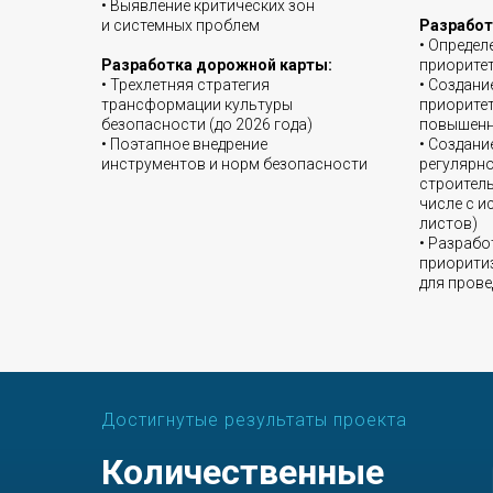
• Выявление критических зон
и системных проблем
Разработ
• Определ
Разработка дорожной карты:
приорите
• Трехлетняя стратегия
• Создани
трансформации культуры
приорите
безопасности (до 2026 года)
повышенн
• Поэтапное внедрение
• Создани
инструментов и норм безопасности
регулярн
строител
числе с и
листов)
• Разрабо
приорити
для прове
Достигнутые результаты проекта
Количественные