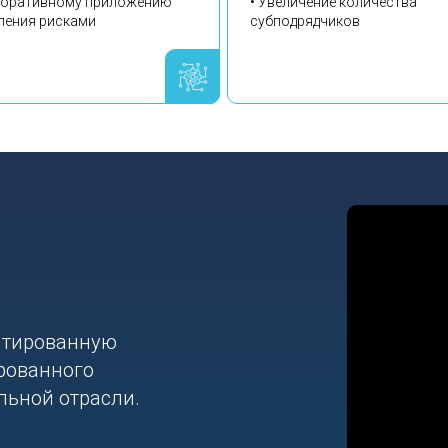
поративному приложению
• Увеличение количества
ления рисками
субподрядчиков
птированную
рованного
льной отрасли.