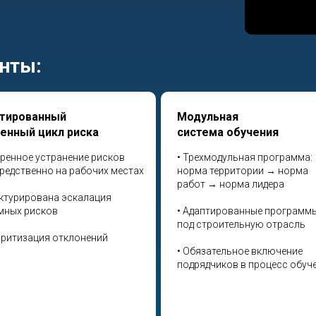
нты:
тированный
Модульная
енный цикл риска
система обучения
оренное устранение рисков
• Трехмодульная программа:
редственно на рабочих местах
норма территории → норма
работ → норма лидера
уктурирована эскалация
мных рисков
• Адаптированные программ
под строительную отрасль
оритизация отклонений
• Обязательное включение
подрядчиков в процесс обуч