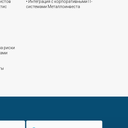
листов
• Интеграция с корпоративными IT-
ктис
системами Металлоинвеста
на риски
тами
ты