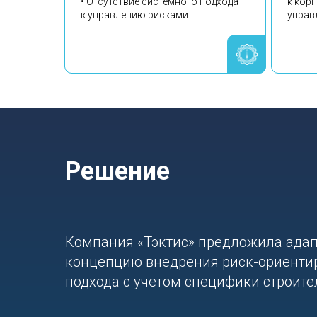
• Отсутствие системного подхода
к кор
к управлению рисками
управ
Решение
Компания «Тэктис» предложила ада
концепцию внедрения риск-ориенти
подхода с учетом специфики строите