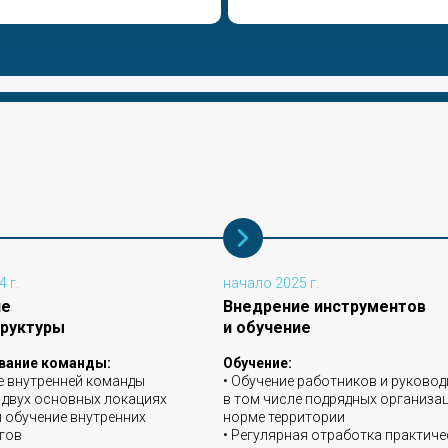
 г.
начало 2025 г.
ие
Внедрение инструментов
руктуры
и обучение
вание команды:
Обучение:
е внутренней команды
• Обучение работников и руковод
 двух основных локациях
в том числе подрядных организа
и обучение внутренних
норме территории
гов
• Регулярная отработка практиче