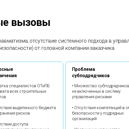
ые вызовы
авматизма, отсутствие системного подхода в управ
безопасности) от головной компании-заказчика.
рсные
Проблема
ничения
cубподрядчиков
ватка специалистов ОТиПБ
• Множество субподрядчиков
хвата всех строительных
не включенных в систему
тов
управления рисками
утствие выделенного бюджета
• Отсутствие компетенций в 
транение рисков
безопасности у подрядных
организаций
тствие доступа