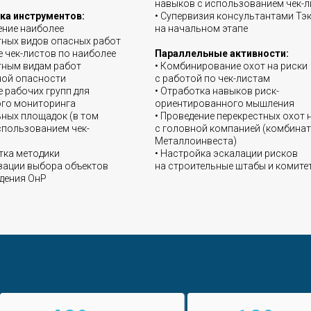
навыков с использованием чек-
ка инструментов:
• Супервизия консультантами Тэ
ение наиболее
на начальном этапе
тных видов опасных работ
е чек-листов по наиболее
Параллельные активности:
тным видам работ
• Комбинирование охот на риски
ой опасности
с работой по чек-листам
е рабочих групп для
• Отработка навыков риск-
ого мониторинга
ориентированного мышления
ьных площадок (в том
• Проведение перекрестных охот 
спользованием чек-
с головной компанией (комбина
Металлоинвеста)
тка методики
• Настройка эскалации рисков
зации выбора объектов
на строительные штабы и комите
дения ОнР