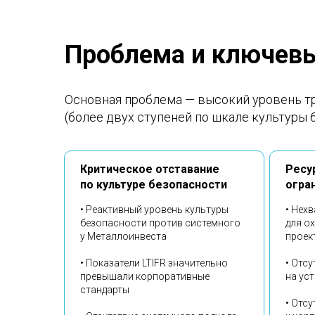
Проблема и ключев
Основная проблема — высокий уровень тр
(более двух ступеней по шкале культуры 
Критическое отставание
Ресу
по культуре безопасности
огра
• Реактивный уровень культуры
• Нех
безопасности против системного
для о
у Металлоинвеста
проек
• Показатели LTIFR значительно
• Отс
превышали корпоративные
на ус
стандарты
• Отсу