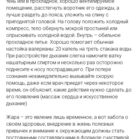
тень или в прохладное, хорошо вентилируемое
помещение, расстегнуть воротник его одежды, а
лучше раздеть до пояса, уложить на спину с
приподнятой головой. На голову положить холодный
компресс, тело обернуть мокрой простыней или
опрыскивать холодной водой. Внутрь – обильное
прохладное питье. Хорошо помогает обычная
настойка валерианы: 20 капель на треть стакана воды.
При расстройстве дыхания слегка намочите ватку
нашатырным спиртом и несколько раз осторожно
поднесите к носу пострадавшего. При потере
сознания незамедлительно вызывайте скорую
помощь, даже если врач приедет через некоторое
время, он объяснит, какие действия нужно сделать до
его появления (массаж сердца и искусственное
дыхание).
Жара – это явление лишь временное, а вот забота о
своём здоровье, внедрение в жизнь полезных
привычек и внимание к окружающим должны стать
постоянными составляющими в формуле счастливой